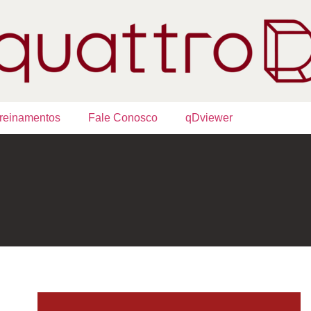
reinamentos
Fale Conosco
qDviewer