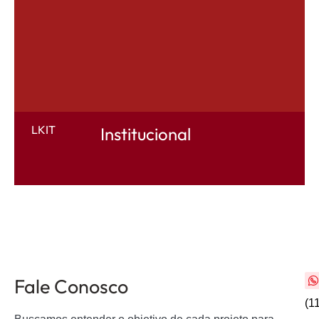
LKIT
Institucional
Fale Conosco
(1